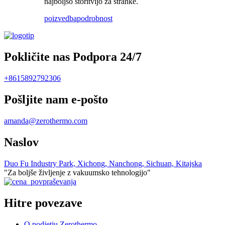
najboljšo storitvijo za stranke.
poizvedba
podrobnost
Pokličite nas Podpora 24/7
+8615892792306
Pošljite nam e-pošto
amanda@zerothermo.com
Naslov
Duo Fu Industry Park, Xichong, Nanchong, Sichuan, Kitajska
"Za boljše življenje z vakuumsko tehnologijo"
Hitre povezave
O podjetju Zerothermo