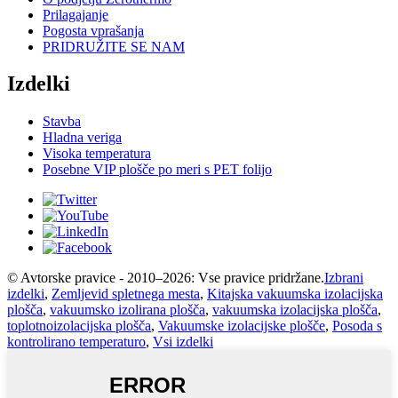
Prilagajanje
Pogosta vprašanja
PRIDRUŽITE SE NAM
Izdelki
Stavba
Hladna veriga
Visoka temperatura
Posebne VIP plošče po meri s PET folijo
© Avtorske pravice - 2010–2026: Vse pravice pridržane.
Izbrani
izdelki
,
Zemljevid spletnega mesta
,
Kitajska vakuumska izolacijska
plošča
,
vakuumsko izolirana plošča
,
vakuumska izolacijska plošča
,
toplotnoizolacijska plošča
,
Vakuumske izolacijske plošče
,
Posoda s
kontrolirano temperaturo
,
Vsi izdelki