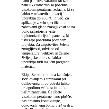
nano panelov. Vakuumsko izolirani
paneli Zerothermo so posebna
visokotemperaturna izolacija, ki se
lahko v nekaterih aplikacijah
uporablja do 950 °C in več. Za
aplikacije z zelo specifičnimi
zahtevami glede zmogljivosti so na
voljo prilagojene vrste
toplotnoizolacijskih panelov, ki
ustrezajo posebnim potrebam
projekta. Za zagotovitev želene
zmogljivosti, odvisno od
temperature, velikosti in želene
življenjske dobe, se lahko
uporabijo tudi različni pregradni
materiali.
Ekipa Zerothermo ima izkušnje s
sodelovanjem s strankami pri
oblikovanju in po potrebi lahko
prilagodimo velikost in obliko
vašim zahtevam. Če iščete
visokotemperaturne nano plošče,
nas prosimo kontaktirajte,
odgovorili vam bomo v 24 urah z