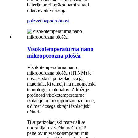
baterije pred poškodbami zaradi
udarcev ali vibracij.
poizvedba
podrobnost
Visokotemperaturna nano
mikroporozna plošča
Visokotemperaturna nano
mikroporozna plošča (HTNM) je
nova vrsta superizolacijskega
materiala, ki temelji na nanometrski
tehnologiji materialov. Združuje
prednosti visokotemperaturne
izolacije in mikroporozne izolacije,
s čimer dosega skrajni izolacijski
učinek.
Ti superizolacijski materiali se
uporabljajo v večini naših VIP
panelov in visokotemperaturnih