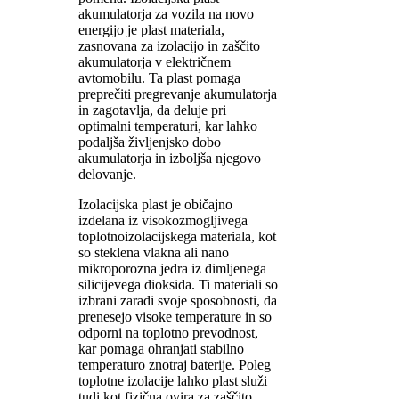
akumulatorja za vozila na novo
energijo je plast materiala,
zasnovana za izolacijo in zaščito
akumulatorja v električnem
avtomobilu. Ta plast pomaga
preprečiti pregrevanje akumulatorja
in zagotavlja, da deluje pri
optimalni temperaturi, kar lahko
podaljša življenjsko dobo
akumulatorja in izboljša njegovo
delovanje.
Izolacijska plast je običajno
izdelana iz visokozmogljivega
toplotnoizolacijskega materiala, kot
so steklena vlakna ali nano
mikroporozna jedra iz dimljenega
silicijevega dioksida. Ti materiali so
izbrani zaradi svoje sposobnosti, da
prenesejo visoke temperature in so
odporni na toplotno prevodnost,
kar pomaga ohranjati stabilno
temperaturo znotraj baterije. Poleg
toplotne izolacije lahko plast služi
tudi kot fizična ovira za zaščito