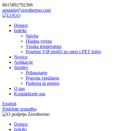
8615892792306
amanda@zerothermo.com
Domov
Izdelki
Stavba
Hladna veriga
Visoka temperatura
Posebne VIP plošče po meri s PET folijo
Novice
Aplikacije
Storitev
Prilagajanje
Pogosta vprašanja
Podpora in prenos
O nas
Kontaktirajte nas
English
Pridobite ponudbo
Domov
Izdelki